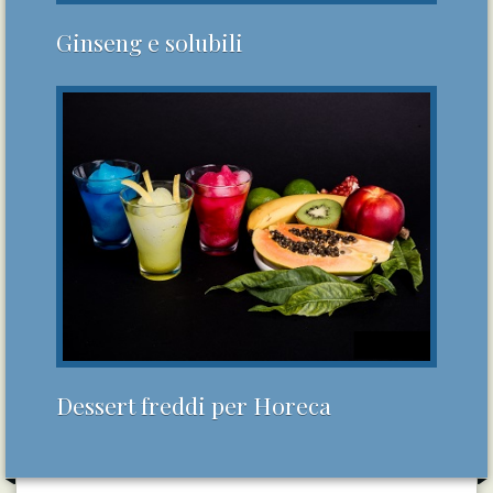
Ginseng e solubili
Dessert freddi per Horeca